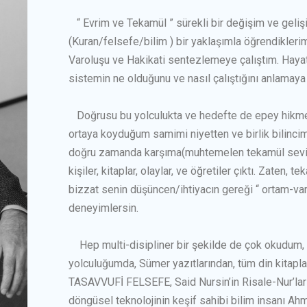
“ Evrim ve Tekamül ” sürekli bir değişim ve gelişi
(Kuran/felsefe/bilim ) bir yaklaşımla öğrendikler
Varoluşu ve Hakikati sentezlemeye çalıştım. Hay
sistemin ne olduğunu ve nasıl çalıştığını anlamaya 
Doğrusu bu yolculukta ve hedefte de epey hikmet
ortaya koyduğum samimi niyetten ve birlik bilinci
doğru zamanda karşıma(muhtemelen tekamül sevi
kişiler, kitaplar, olaylar, ve öğretiler çıktı. Zate
bizzat senin düşüncen/ihtiyacın gereği “ ortam-varl
deneyimlersin.
Hep multi-disipliner bir şekilde de çok okudum, 
yolculuğumda, Sümer yazıtlarından, tüm din kitapla
TASAVVUFİ FELSEFE, Said Nursin’in Risale-Nur’ları,
döngüsel teknolojinin keşif sahibi bilim insanı Ahm