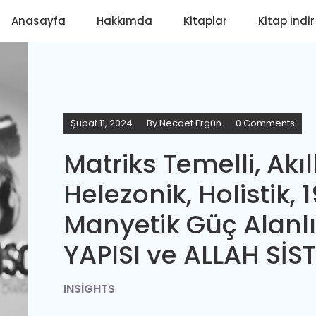
Anasayfa
Hakkımda
Kitaplar
Kitap İndir
Şubat 11, 2024
By
Necdet Ergün
0 Comments
Matriks Temelli, Akıll
Helezonik, Holistik, 
Manyetik Güç Alanl
YAPISI ve ALLAH SİS
INSIGHTS