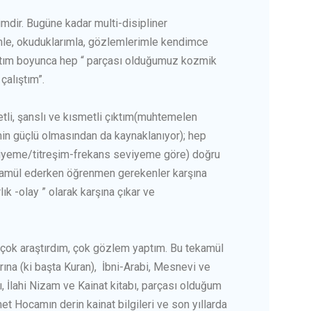
mdir. Bugüne kadar multi-disipliner
imle, okuduklarımla, gözlemlerimle kendimce
atım boyunca hep “ parçası olduğumuz kozmik
çalıştım”.
li, şanslı ve kısmetli çıktım(muhtemelen
min güçlü olmasından da kaynaklanıyor); hep
yeme/titreşim-frekans seviyeme göre) doğru
n, tekamül ederken öğrenmen gerekenler karşına
ık -olay ” olarak karşına çıkar ve
çok araştırdım, çok gözlem yaptım. Bu tekamül
rına (ki başta Kuran), İbni-Arabi, Mesnevi ve
 İlahi Nizam ve Kainat kitabı, parçası olduğum
et Hocamın derin kainat bilgileri ve son yıllarda