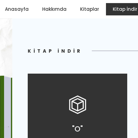
Anasayfa
Hakkımda
Kitaplar
Kitap İndir
KITAP İNDIR
"O"