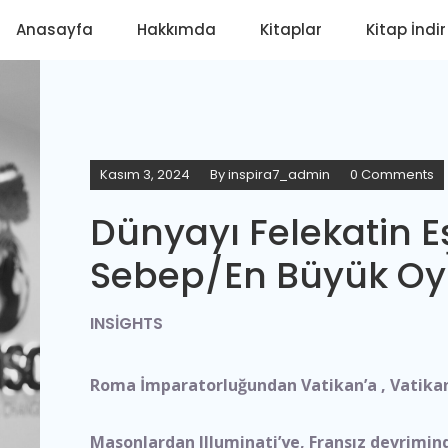
Anasayfa
Hakkımda
Kitaplar
Kitap İndir
Kasım 3, 2024
By
inspira7_admin
0 Comments
Dünyayı Felekatin E
Sebep/En Büyük O
INSIGHTS
Roma İmparatorluğundan Vatikan’a , Vatika
Masonlardan Illuminati’ye, Fransız devrimin