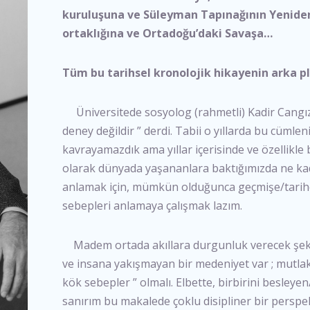
kuruluşuna ve Süleyman Tapınağının Yeniden
ortaklığına ve Ortadoğu’daki Savaşa…
Tüm bu tarihsel kronolojik hikayenin arka p
Üniversitede sosyolog (rahmetli) Kadir Cangız
deney değildir ” derdi. Tabii o yıllarda bu cüml
kavrayamazdık ama yıllar içerisinde ve özellik
olarak dünyada yaşananlara baktığımızda ne k
anlamak için, mümkün olduğunca geçmişe/tarih
sebepleri anlamaya çalışmak lazım.
Madem ortada akıllara durgunluk verecek şekild
ve insana yakışmayan bir medeniyet var ; mutlak
kök sebepler ” olmalı. Elbette, birbirini besley
sanırım bu makalede çoklu disipliner bir perspek