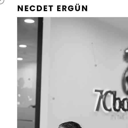
NECDET ERGÜN