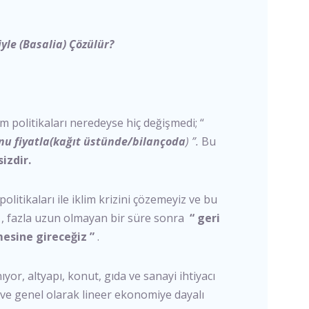
iyle (Basalia) Çözülür?
üm politikaları neredeyse hiç değişmedi; “
bonu fiyatla(kağıt üstünde/bilançoda
) ”.
Bu
izdir.
olitikaları ile iklim krizini çözemeyiz ve bu
e , fazla uzun olmayan bir süre sonra
“ geri
mesine gireceğiz ”
.
or, altyapı, konut, gıda ve sanayi ihtiyacı
ve genel olarak lineer ekonomiye dayalı