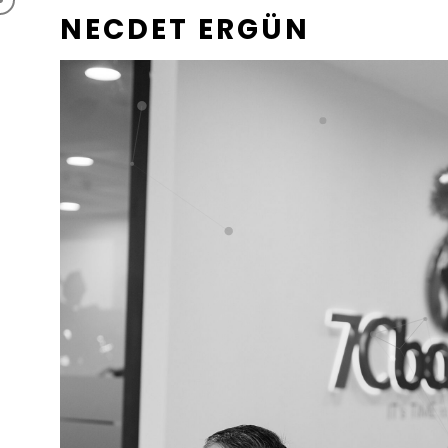
NECDET ERGÜN