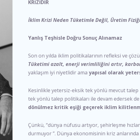
KRİZİDİR
İklim Krizi Neden Tüketimle Değil, Üretim Fiziğ
Yanlış Teşhisle Doğru Sonuç Alınamaz
Son on yılda iklim politikalarının refleksi ve çöz
Tüketimi azalt, enerji verimliliğini artır, kar
yaklaşım iyi niyetlidir ama
yapısal olarak yeters
Kesinlikle yetersiz-eksik tek yönlü mevcut talep p
tek yönlü talep politikaları ile devam edersek d
dönülmez kritik eşiği geçerek iklim kilitlen
Çünkü, “dünya nüfusu artıyor, şehirleşme hızlanıy
durmuyor ”. Dünya ekonomisinin kriz anlarında 