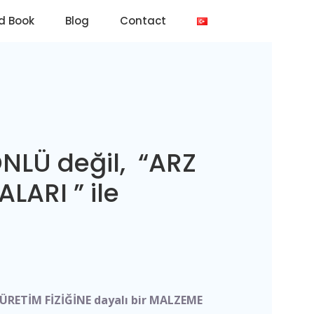
d Book
Blog
Contact
ÖNLÜ değil, “ARZ
LARI ” ile
Ş ÜRETİM FİZİĞİNE dayalı bir MALZEME