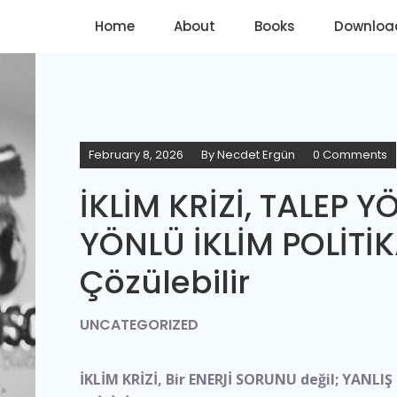
Home
About
Books
Downloa
February 8, 2026
By
Necdet Ergün
0 Comments
İKLİM KRİZİ, TALEP Y
YÖNLÜ İKLİM POLİTİKA
Çözülebilir
UNCATEGORIZED
İKLİM KRİZİ, Bir ENERJİ SORUNU değil; YANLI