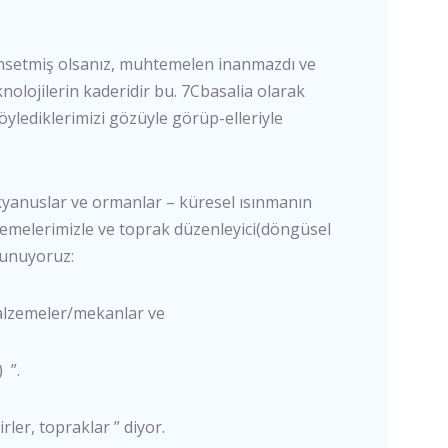
ahsetmiş olsanız, muhtemelen inanmazdı ve
knolojilerin kaderidir bu. 7Cbasalia olarak
öylediklerimizi gözüyle görüp-elleriyle
okyanuslar ve ormanlar – küresel ısınmanın
alzemelerimizle ve toprak düzenleyici(döngüsel
sunuyoruz:
malzemeler/mekanlar ve
 ”.
ler, topraklar ” diyor.