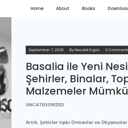
Home
About
Books
Downloa
September 7, 2025
By
Necdet Ergün
0 Comment
Basalia ile Yeni Nes
Şehirler, Binalar, To
Malzemeler Mümk
UNCATEGORIZED
Artık, Şehirler tıpkı Ormanlar ve Okyanusl