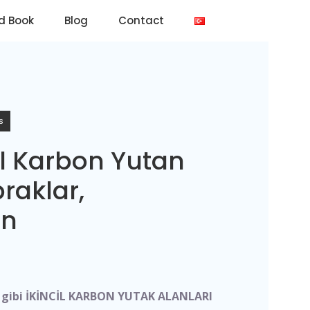
d Book
Blog
Contact
s
il Karbon Yutan
praklar,
ün
ar gibi İKİNCİL KARBON YUTAK ALANLARI